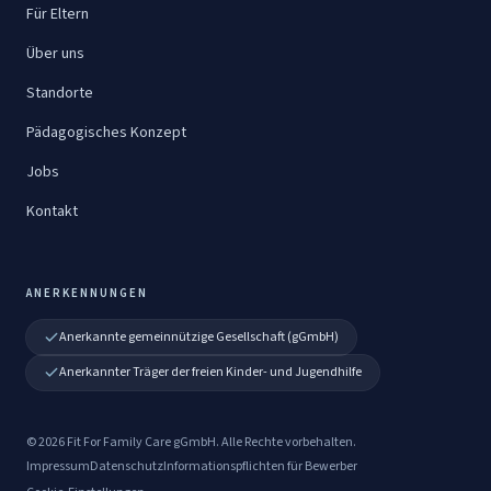
Für Eltern
Über uns
Standorte
Pädagogisches Konzept
Jobs
Kontakt
ANERKENNUNGEN
Anerkannte gemeinnützige Gesellschaft (gGmbH)
Anerkannter Träger der freien Kinder- und Jugendhilfe
©
2026
Fit For Family Care gGmbH
. Alle Rechte vorbehalten.
Impressum
Datenschutz
Informationspflichten für Bewerber