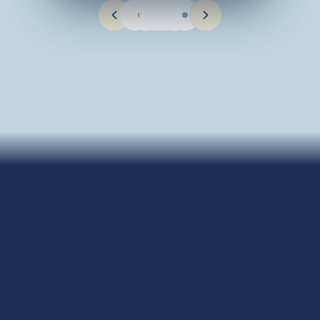
Bewegung im Alltag
:
Bei uns wird täglich gerannt, gekletter
Beziehung vor Bildung
:
In unseren kleinen Gruppen kennen wir
Kind im Mittelpunkt
:
Wir nehmen die Wünsche und Perspektiven d
Familie als Team
:
Eltern, pädagogische Fachkräfte und Lehrkr
Fachkräfte, die wachsen
:
Regelmäßige Fortbildungen, Fachtag
Gemeinnützig & unabhängig
:
Als gemeinnützige GmbH fließt 